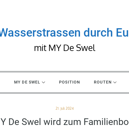
Wasserstrassen durch E
mit MY De Swel
R
MY DE SWEL
POSITION
ROUTEN
Posted
21. Juli 2024
on
Y De Swel wird zum Familienbo