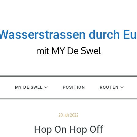
Wasserstrassen durch E
mit MY De Swel
R
MY DE SWEL
POSITION
ROUTEN
Posted
20. Juli 2022
on
Hop On Hop Off