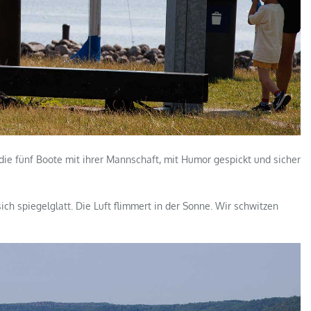
die fünf Boote mit ihrer Mannschaft, mit Humor gespickt und sicher
ich spiegelglatt. Die Luft flimmert in der Sonne. Wir schwitzen