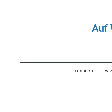
Skip
to
content
Auf 
LOGBUCH
WI