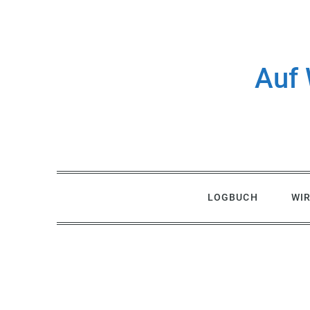
Skip
to
content
Auf 
LOGBUCH
WI