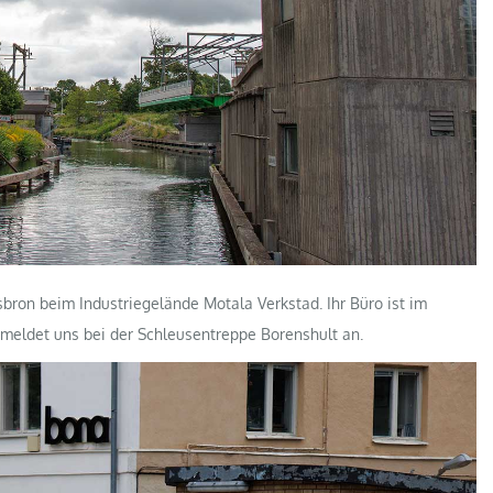
bron beim Industriegelände Motala Verkstad. Ihr Büro ist im
 meldet uns bei der Schleusentreppe Borenshult an.