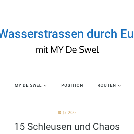
Wasserstrassen durch E
mit MY De Swel
R
MY DE SWEL
POSITION
ROUTEN
Posted
18. Juli 2022
on
15 Schleusen und Chaos