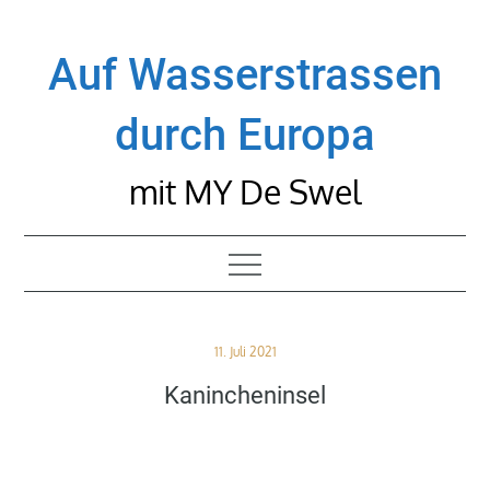
Skip
to
Auf Wasserstrassen
content
durch Europa
mit MY De Swel
Posted
11. Juli 2021
on
Kanincheninsel