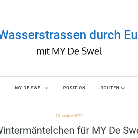
Wasserstrassen durch E
mit MY De Swel
R
MY DE SWEL
POSITION
ROUTEN
Posted
23. August 2020
on
intermäntelchen für MY De Sw