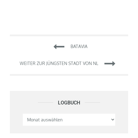
Beitragsnavigation
BATAVIA
WEITER ZUR JÜNGSTEN STADT VON NL
LOGBUCH
Logbuch