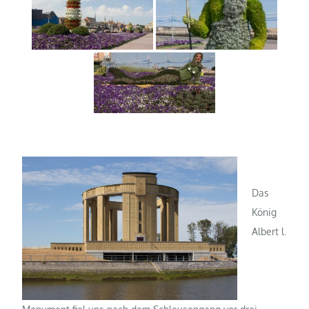
Das
König
Albert l.