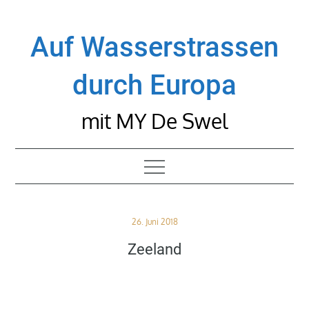
Skip
to
Auf Wasserstrassen
content
durch Europa
mit MY De Swel
Posted
26. Juni 2018
on
Zeeland