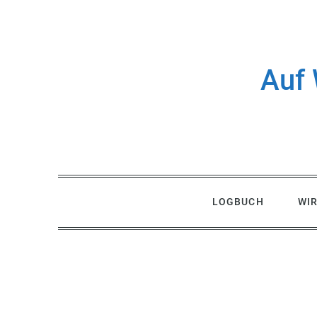
Skip
to
content
Auf 
LOGBUCH
WI