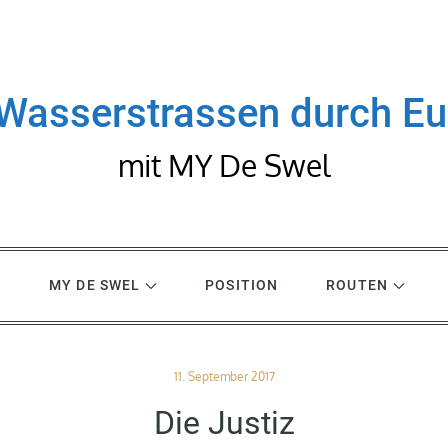
Wasserstrassen durch E
mit MY De Swel
R
MY DE SWEL
POSITION
ROUTEN
Posted
11. September 2017
on
Die Justiz