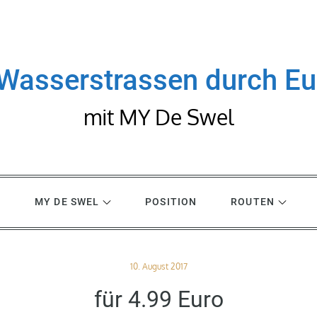
Wasserstrassen durch E
mit MY De Swel
R
MY DE SWEL
POSITION
ROUTEN
Posted
10. August 2017
on
für 4.99 Euro