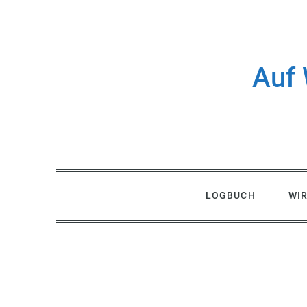
Skip
to
content
Auf 
LOGBUCH
WI