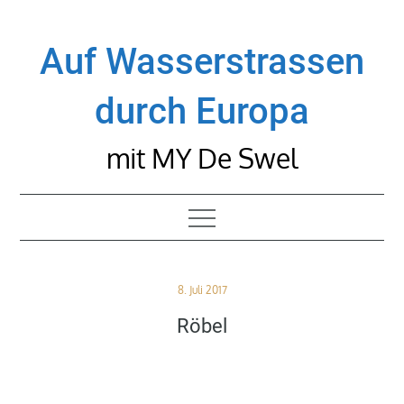
Skip
to
Auf Wasserstrassen
content
durch Europa
mit MY De Swel
Posted
8. Juli 2017
on
Röbel