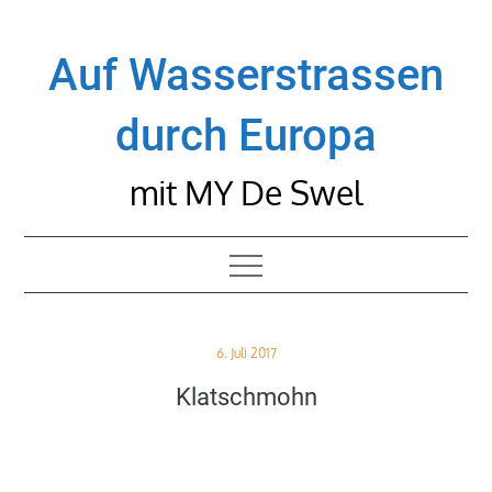
Skip
to
Auf Wasserstrassen
content
durch Europa
mit MY De Swel
Posted
6. Juli 2017
on
Klatschmohn