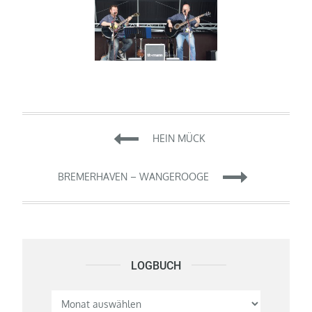
Beitragsnavigation
HEIN MÜCK
BREMERHAVEN – WANGEROOGE
LOGBUCH
Logbuch